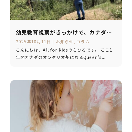
幼児教育視察がきっかけで、カナダで
保育士を目指す｜夢の実現と永住権ま
2025年10月11日
|
お知らせ
,
コラム
での軌跡
こんにちは、All for Kidsのちひろです。 ここ1
年間カナダのオンタリオ州にあるQueen's...