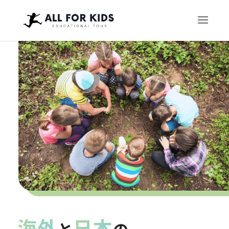
海外
日本
と
の