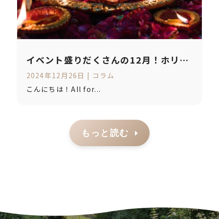
イベント盛りだくさんの12月！ホリデ
ーシーズンから学ぶカナダの多文化多
2024年12月26日
|
コラム
様性教育
こんにちは！All for...
もっと読む