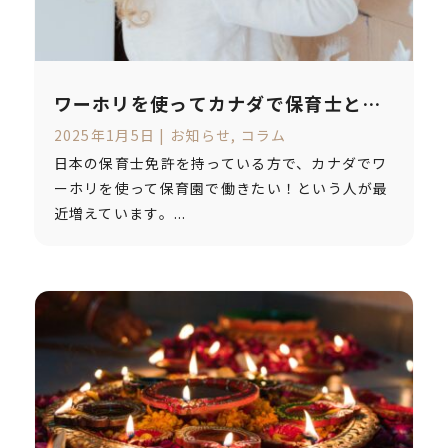
ワーホリを使ってカナダで保育士とし
て(自分に合った園で)働く方法～BC州
2025年1月5日
|
お知らせ
,
コラム
編～
日本の保育士免許を持っている方で、カナダでワ
ーホリを使って保育園で働きたい！という人が最
近増えています。...